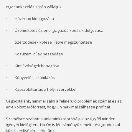
Ingatlankezelés során vállaljuk:
· Házirend kidolgozása
· Üzemeltetés és energiagazdálkodás kidolgozása
· Szerződések kötése illetve megszűntetése
· Közüzemi díjak beszedése
· Kintlévőségek behajtása
· Könyvelés, számlázás
· Kapcsolattartás a helyi szervekkel
Cégpolitikánk, minimalizálni a felmerülő problémák számát és az
erre költött erőforrást, hogy Ön maximalizálhassa profitját.
Személyre szabott ajánlatainkkal próbáljuk az ügyfél minden
igényét kielégíteni. Ha Ön is létesítményüzemeltetési gondokkal
küzd, segítségére lehetünk.