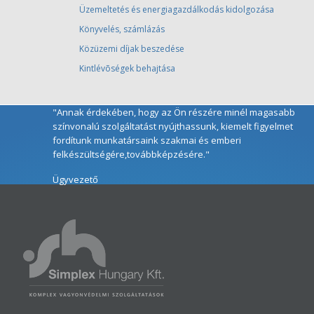
Üzemeltetés és energiagazdálkodás kidolgozása
Könyvelés, számlázás
Közüzemi díjak beszedése
Kintlévõségek behajtása
"Annak érdekében, hogy az Ön részére minél magasabb
színvonalú szolgáltatást nyújthassunk, kiemelt figyelmet
fordítunk munkatársaink szakmai és emberi
felkészültségére,továbbképzésére."
Ügyvezető