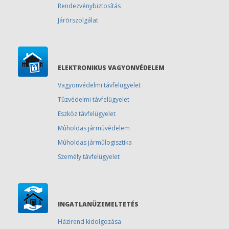
Rendezvénybiztosítás
Járõrszolgálat
ELEKTRONIKUS VAGYONVÉDELEM
Vagyonvédelmi távfelügyelet
Tûzvédelmi távfelügyelet
Eszköz távfelügyelet
Mûholdas jármûvédelem
Mûholdas jármûlogisztika
Személy távfelügyelet
INGATLANÜZEMELTETÉS
Házirend kidolgozása