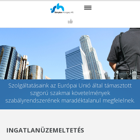
RÓLUNK
SZOLGÁLTATÁSAINK
KAPCSOLAT
REFERENCIÁINK
PARTNEREINK
Szolgáltatásaink az Európai Unió által támasztott
szigorú szakmai követelmények
HÍREK
szabályrendszerének maradéktalanul megfelelnek.
TÁMOGATÁS
GALÉRIA
INGATLANÜZEMELTETÉS