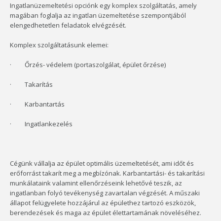
Ingatlanüzemeltetési opciónk egy komplex szolgáltatás, amely
magában foglalja az ingatlan üzemeltetése szempontjából
elengedhetetlen feladatok elvégzését.
Komplex szolgáltatásunk elemei:
· Őrzés- védelem (portaszolgálat, épület őrzése)
· Takarítás
· Karbantartás
· Ingatlankezelés
Cégünk vállalja az épület optimális üzemeltetését, ami időt és
erőforrást takarít meg a megbízónak. Karbantartási- és takarítási
munkálataink valamint ellenőrzéseink lehetővé teszik, az
ingatlanban folyó tevékenység zavartalan végzését. A műszaki
állapot felügyelete hozzájárul az épülethez tartozó eszközök,
berendezések és maga az épület élettartamának növeléséhez.